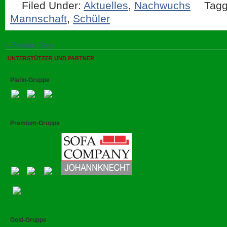
Filed Under:
Aktuelles
,
Nachwuchs
Tagg
Mannschaft
,
Schüler
« Previous Page
UNTERSTÜTZER UND PARTNER
Platin-Gruppe
Premium-Gruppe
Gold-Gruppe