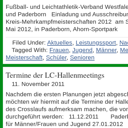
Fußball- und Leichtathletik-Verband Westfal
und Paderborn Einladung und Ausschreibun
Kreis-Mehrkampfmeisterschaften 2012 am 
Mai 2012, in Paderborn, Ahorn-Sportpark
Filed Under:
Aktuelles
,
Leistungssport
,
Na
Tagged With:
Frauen
,
Jugend
,
Männer
,
Me
Meisterschaft
,
Schüler
,
Senioren
Termine der LC-Hallenmeetings
11. November 2011
Nachdem die ersten Planungen jetzt abgesc
möchten wir hiermit auf die Termine der Hal
des Crosslaufs aufmerksam machen, die vo
durchgeführt werden: 11.12.2011 Paderb
für Männer/Frauen und Jugend 27.01.201