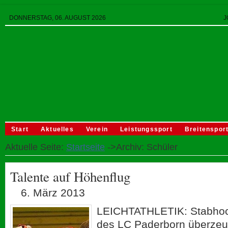
DONNERSTAG, 06. AUGUST 2026
J
Start
Aktuelles
Verein
Leistungssport
Breitenspor
Aktuelle Seite:
Startseite
->Archiv: Schüler
Talente auf Höhenflug
6. März 2013
LEICHTATHLETIK: Stabho
des LC Paderborn überz