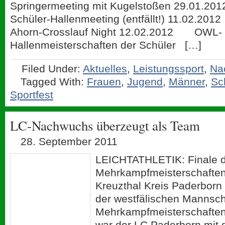
Springermeeting mit Kugelstoßen 29.01.
Schüler-Hallenmeeting (entfällt!) 11.02.2
Ahorn-Crosslauf Night 12.02.2012 OWL-
Hallenmeisterschaften der Schüler […]
Filed Under:
Aktuelles
,
Leistungssport
,
Na
Tagged With:
Frauen
,
Jugend
,
Männer
,
Sc
Sportfest
LC-Nachwuchs überzeugt als Team
28. September 2011
LEICHTATHLETIK: Finale d
Mehrkampfmeisterschaften 
Kreuzthal Kreis Paderborn
der westfälischen Mannsch
Mehrkampfmeisterschaften 
war der LC Paderborn mit 