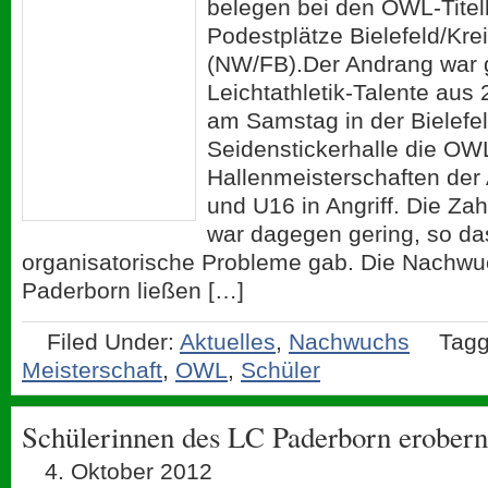
belegen bei den OWL-Tite
Podestplätze Bielefeld/Kre
(NW/FB).Der Andrang war g
Leichtathletik-Talente au
am Samstag in der Bielefe
Seidenstickerhalle die OW
Hallenmeisterschaften der
und U16 in Angriff. Die Zah
war dagegen gering, so da
organisatorische Probleme gab. Die Nachw
Paderborn ließen […]
Filed Under:
Aktuelles
,
Nachwuchs
Tagg
Meisterschaft
,
OWL
,
Schüler
Schülerinnen des LC Paderborn erober
4. Oktober 2012