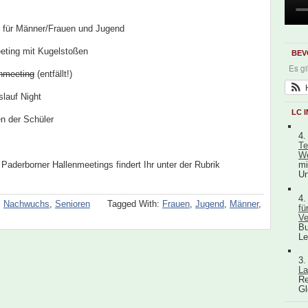
für Männer/Frauen und Jugend
ting mit Kugelstoßen
BEV
Es g
nmeeting
(entfällt!)
lauf Night
LC 
 der Schüler
4.
Te
We
 Paderborner Hallenmeetings findert Ihr unter der Rubrik
mi
Un
4.
,
Nachwuchs
,
Senioren
Tagged With:
Frauen
,
Jugend
,
Männer
,
fü
Ve
Bu
Le
3.
La
Re
Gl