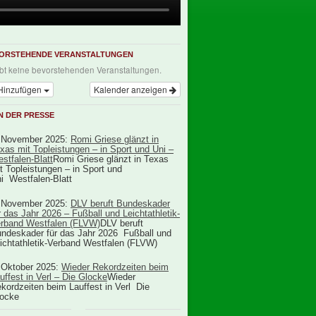
ORSTEHENDE VERANSTALTUNGEN
ibt keine bevorstehenden Veranstaltungen.
Hinzufügen
Kalender anzeigen
IN DER PRESSE
 November 2025:
Romi Griese glänzt in
xas mit Topleistungen – in Sport und Uni –
stfalen-Blatt
Romi Griese glänzt in Texas
t Topleistungen – in Sport und
i Westfalen-Blatt
 November 2025:
DLV beruft Bundeskader
r das Jahr 2026 – Fußball und Leichtathletik-
rband Westfalen (FLVW)
DLV beruft
ndeskader für das Jahr 2026 Fußball und
ichtathletik-Verband Westfalen (FLVW)
 Oktober 2025:
Wieder Rekordzeiten beim
uffest in Verl – Die Glocke
Wieder
kordzeiten beim Lauffest in Verl Die
ocke