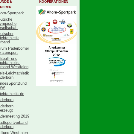
UNDE &
KOOPERATIONEN
DERER
orn-Sportpark
utsche
ympische
sellschaft
utscher
ichtathletik
rband
rum Paderborner
itzensport
ßball- und
ichtathletik-
rband Westfalen
eis-Leichtathletik
derborn
ndesSportBund
RW
ichtathletik.de
derborn
derborn
erzeugt
dermeeting 2019
adtsportverband
derborn
iftung Westfalen