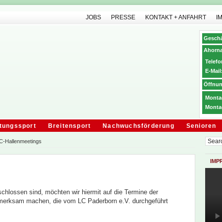
JOBS
PRESSE
KONTAKT + ANFAHRT
I
Geschä
Ahorna
Telefo
E-Mail
Öffnun
Montag
Monta
tungssport
Breitensport
Nachwuchsförderung
Senioren
C-Hallenmeetings
IMP
chlossen sind, möchten wir hiermit auf die Termine der
merksam machen, die vom LC Paderborn e.V. durchgeführt