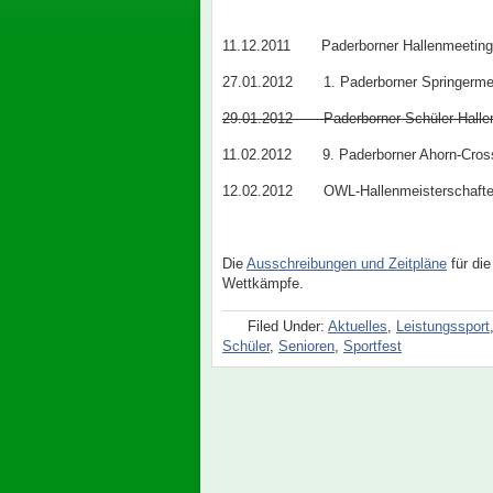
11.12.2011 Paderborner Hallenmeeting 
27.01.2012 1. Paderborner Springermee
29.01.2012 Paderborner Schüler-Halle
11.02.2012 9. Paderborner Ahorn-Cross
12.02.2012 OWL-Hallenmeisterschaften
Die
Ausschreibungen und Zeitpläne
für die
Wettkämpfe.
Filed Under:
Aktuelles
,
Leistungssport
Schüler
,
Senioren
,
Sportfest