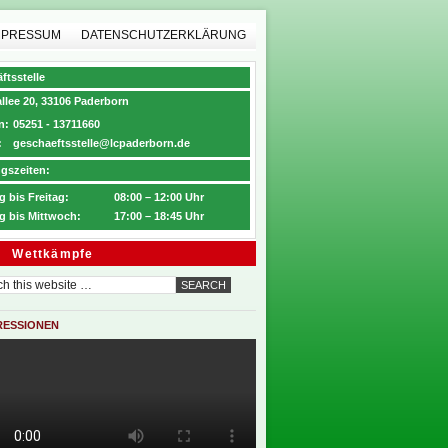
MPRESSUM
DATENSCHUTZERKLÄRUNG
ftsstelle
llee 20, 33106 Paderborn
n:
05251 - 13711660
:
geschaeftsstelle@lcpaderborn.de
gszeiten:
 bis Freitag:
08:00 – 12:00 Uhr
g bis Mittwoch:
17:00 – 18:45 Uhr
Wettkämpfe
RESSIONEN