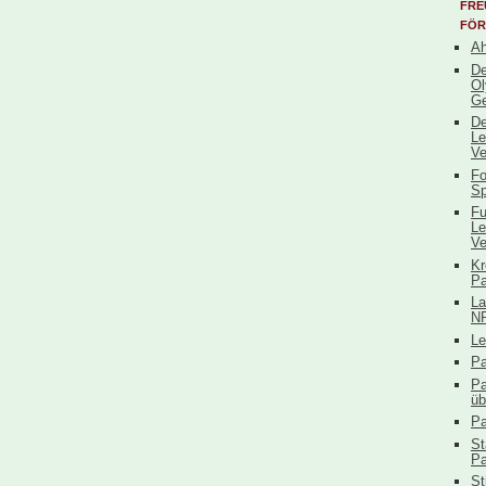
FRE
FÖR
Ah
De
Ol
Ge
De
Le
Ve
Fo
Sp
Fu
Le
Ve
Kr
Pa
La
N
Le
Pa
Pa
üb
Pa
St
Pa
St