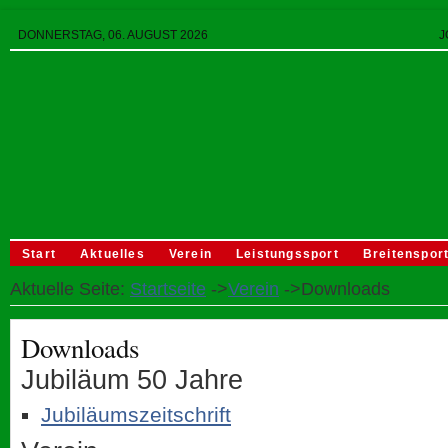
DONNERSTAG, 06. AUGUST 2026
J
Start
Aktuelles
Verein
Leistungssport
Breitenspor
Aktuelle Seite:
Startseite
->
Verein
->Downloads
Downloads
Jubiläum 50 Jahre
Jubiläumszeitschrift