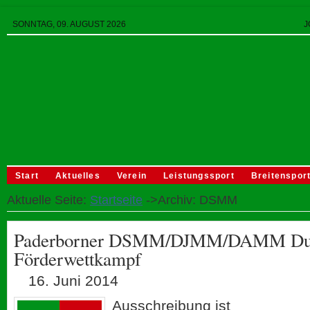
SONNTAG, 09. AUGUST 2026
J
Start
Aktuelles
Verein
Leistungssport
Breitenspor
Aktuelle Seite:
Startseite
->Archiv: DSMM
Paderborner DSMM/DJMM/DAMM Dur
Förderwettkampf
16. Juni 2014
Ausschreibung ist