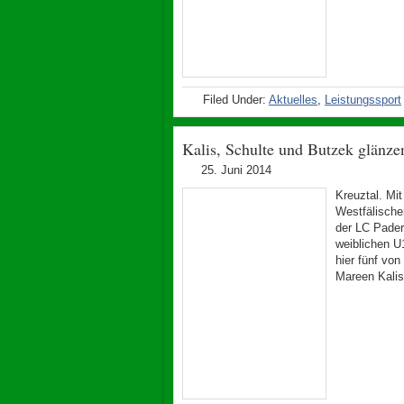
Filed Under:
Aktuelles
,
Leistungssport
Kalis, Schulte und Butzek glänze
25. Juni 2014
Kreuztal. Mi
Westfälische
der LC Pader
weiblichen U
hier fünf von
Mareen Kalis