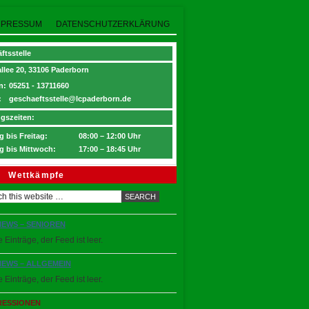
MPRESSUM
DATENSCHUTZERKLÄRUNG
ftsstelle
llee 20, 33106 Paderborn
n:
05251 - 13711660
:
geschaeftsstelle@lcpaderborn.de
gszeiten:
 bis Freitag:
08:00 – 12:00 Uhr
g bis Mittwoch:
17:00 – 18:45 Uhr
Wettkämpfe
NEWS – SENIOREN
 Einträge, der Feed ist leer.
NEWS – ALLGEMEIN
 Einträge, der Feed ist leer.
RESSIONEN