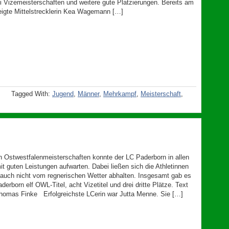
rei Vizemeisterschaften und weitere gute Platzierungen. Bereits am
eigte Mittelstrecklerin Kea Wagemann […]
Tagged With:
Jugend
,
Männer
,
Mehrkampf
,
Meisterschaft
,
n Ostwestfalenmeisterschaften konnte der LC Paderborn in allen
it guten Leistungen aufwarten. Dabei ließen sich die Athletinnen
 auch nicht vom regnerischen Wetter abhalten. Insgesamt gab es
derborn elf OWL-Titel, acht Vizetitel und drei dritte Plätze. Text
homas Finke Erfolgreichste LCerin war Jutta Menne. Sie […]