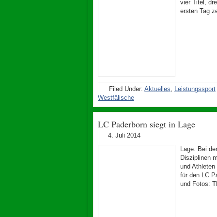
vier Titel, d
ersten Tag z
Filed Under:
Aktuelles
,
Leistungssport
Westfälische
LC Paderborn siegt in Lage
4. Juli 2014
Lage. Bei de
Disziplinen m
und Athleten
für den LC Pa
und Fotos: T