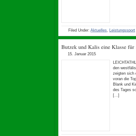
Filed Under:
Aktuelles
,
Leistungssport
Butzek und Kalis eine Klasse für 
15. Januar 2015
LEICHTATHLE
den westfäli
zeigten sich
voran die To
Blank und Ki
des Tages sor
[…]