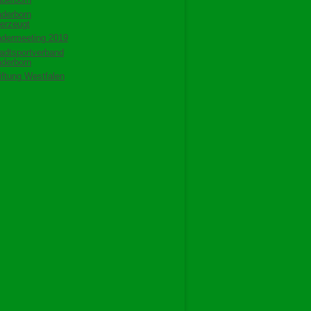
derborn
erzeugt
dermeeting 2019
adtsportverband
derborn
iftung Westfalen