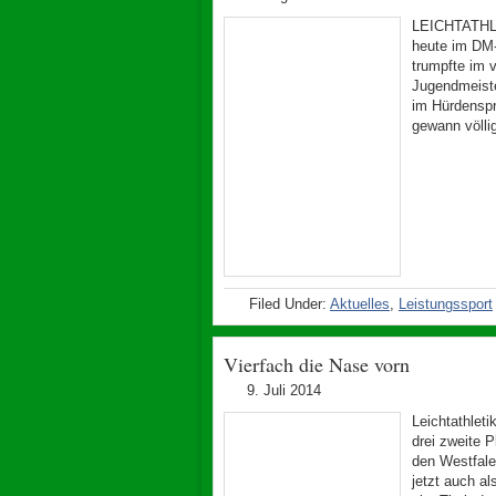
LEICHTATHLET
heute im DM
trumpfte im 
Jugendmeiste
im Hürdenspr
gewann völli
Filed Under:
Aktuelles
,
Leistungssport
Vierfach die Nase vorn
9. Juli 2014
Leichtathlet
drei zweite
den Westfale
jetzt auch a