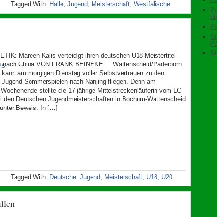
Tagged With:
Halle
,
Jugend
,
Meisterschaft
,
Westfälische
Pa
üb
Pa
St
Pa
St
IK: Mareen Kalis verteidigt ihren deutschen U18-Meistertitel
nun nach China VON FRANK BEINEKE Wattenscheid/Paderborn.
 kann am morgigen Dienstag voller Selbstvertrauen zu den
 Jugend-Sommerspielen nach Nanjing fliegen. Denn am
Wochenende stellte die 17-jährige Mittelstreckenläuferin vom LC
ei den Deutschen Jugendmeisterschaften in Bochum-Wattenscheid
 unter Beweis. In […]
Tagged With:
Deutsche
,
Jugend
,
Meisterschaft
,
U18
,
U20
llen