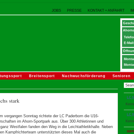
JOBS
PRESSE
KONTAKT + ANFAHRT
I
Geschä
Ahorna
Telefo
E-Mail
Öffnun
Montag
Monta
tungssport
Breitensport
Nachwuchsförderung
Senioren
LC 
hs stark
Keine
LC 
m vergangen Sonntag richtete der LC Paderborn die U16-
rschaften im Ahorn-Sportpark aus. Über 300 Athletinnen und
Keine
 ganz Westfalen fanden den Weg in die Leichtathletikhalle. Neben
IMP
en Kampfrichterteam unterstützten dieses Mal auch die