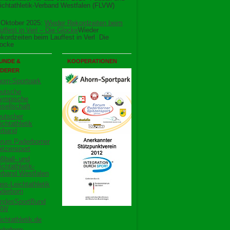
ichtathletik-Verband Westfalen (FLVW)
 Oktober 2025:
Wieder Rekordzeiten beim
uffest in Verl – Die Glocke
Wieder
kordzeiten beim Lauffest in Verl Die
ocke
UNDE &
KOOPERATIONEN
DERER
orn-Sportpark
utsche
ympische
sellschaft
utscher
ichtathletik
rband
rum Paderborner
itzensport
ßball- und
ichtathletik-
rband Westfalen
eis-Leichtathletik
derborn
ndesSportBund
RW
ichtathletik.de
derborn