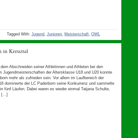
Tagged With:
Jugend
,
Junioren
,
Meisterschaft
,
OWL
n in Kreuztal
t dem Abschneiden seiner Athletinnen und Athleten bei den
n Jugendmeisterschaften der Altersklasse U18 und U20 konnte
born mehr als zufrieden sein. Vor allem im Laufbereich der
18 dominierte der LC Paderborn seine Konkurrenz und sammelte
 in fünf Läufen. Dabei waren es wieder einmal Tatjana Schulte,
 […]