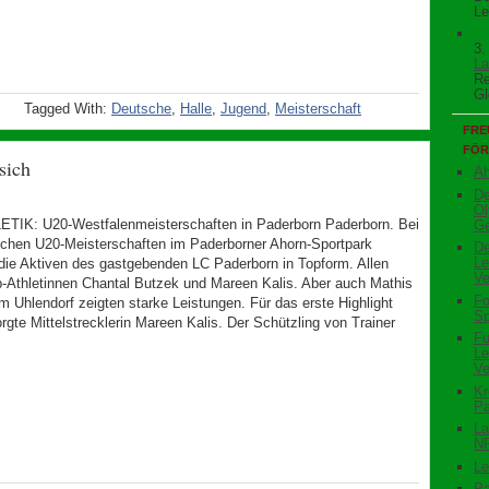
Le
3.
La
Re
Gl
Tagged With:
Deutsche
,
Halle
,
Jugend
,
Meisterschaft
FRE
FÖR
sich
Ah
De
Ol
TIK: U20-Westfalenmeisterschaften in Paderborn Paderborn. Bei
Ge
schen U20-Meisterschaften im Paderborner Ahorn-Sportpark
De
Le
 die Aktiven des gastgebenden LC Paderborn in Topform. Allen
Ve
p-Athletinnen Chantal Butzek und Mareen Kalis. Aber auch Mathis
Fo
m Uhlendorf zeigten starke Leistungen. Für das erste Highlight
Sp
gte Mittelstrecklerin Mareen Kalis. Der Schützling von Trainer
Fu
Le
Ve
Kr
Pa
La
N
Le
Pa