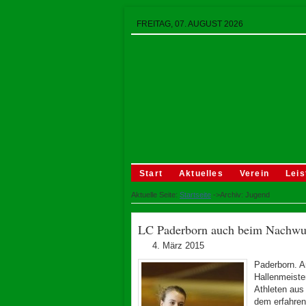
FREITAG, 07. AUGUST 2026
Start
Aktuelles
Verein
Leis
Aktuelle Seite:
Startseite
->Archiv: Jugend
LC Paderborn auch beim Nachwuc
4. März 2015
Paderborn. A
Hallenmeiste
Athleten aus
dem erfahren