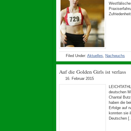
Westfälische
Praxiserfahr
Zufriedenheit
Filed Under:
Aktuelles
,
Nachwuchs
Auf die Golden Girls ist verlass
16. Februar 2015
LEICHTATHLET
deutschen M
Chantal Butz
haben die be
Erfolge auf 
konnten sie 
Deutschen [