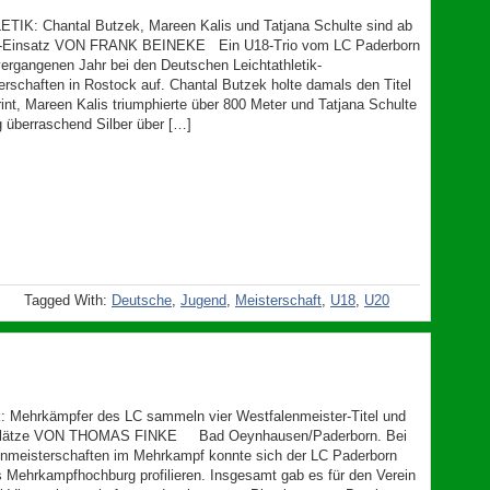
IK: Chantal Butzek, Mareen Kalis und Tatjana Schulte sind ab
-Einsatz VON FRANK BEINEKE Ein U18-Trio vom LC Paderborn
vergangenen Jahr bei den Deutschen Leichtathletik-
rschaften in Rostock auf. Chantal Butzek holte damals den Titel
int, Mareen Kalis triumphierte über 800 Meter und Tatjana Schulte
g überraschend Silber über […]
Tagged With:
Deutsche
,
Jugend
,
Meisterschaft
,
U18
,
U20
ik: Mehrkämpfer des LC sammeln vier Westfalenmeister-Titel und
 Plätze VON THOMAS FINKE Bad Oeynhausen/Paderborn. Bei
nmeisterschaften im Mehrkampf konnte sich der LC Paderborn
ls Mehrkampfhochburg profilieren. Insgesamt gab es für den Verein