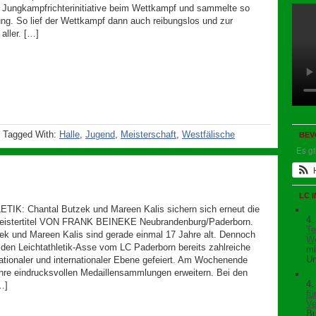
 Jungkampfrichterinitiative beim Wettkampf und sammelte so
ung. So lief der Wettkampf dann auch reibungslos und zur
 aller. […]
Tagged With:
Halle
,
Jugend
,
Meisterschaft
,
Westfälische
BEV
Es g
LC 
IK: Chantal Butzek und Mareen Kalis sichern sich erneut die
4.
eistertitel VON FRANK BEINEKE Neubrandenburg/Paderborn.
Te
ek und Mareen Kalis sind gerade einmal 17 Jahre alt. Dennoch
We
iden Leichtathletik-Asse vom LC Paderborn bereits zahlreiche
mi
Un
nationaler und internationaler Ebene gefeiert. Am Wochenende
ihre eindrucksvollen Medaillensammlungen erweitern. Bei den
4.
…]
fü
Ve
Bu