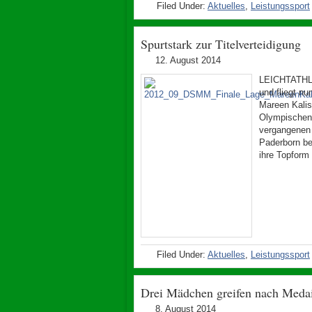
Filed Under:
Aktuelles
,
Leistungssport
Spurtstark zur Titelverteidigung
12. August 2014
LEICHTATHLET
und fliegt 
Mareen Kalis
Olympischen
vergangenen 
Paderborn b
ihre Topform
Filed Under:
Aktuelles
,
Leistungssport
Drei Mädchen greifen nach Medai
8. August 2014