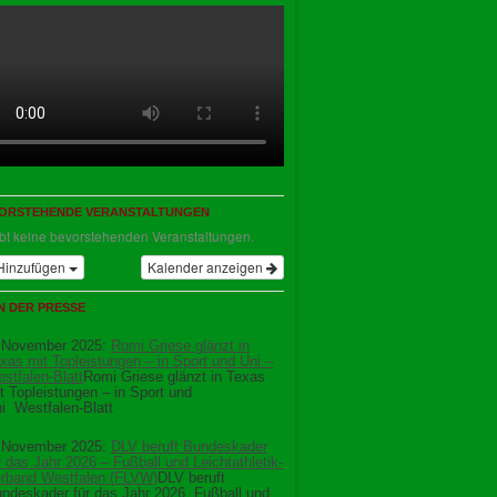
ORSTEHENDE VERANSTALTUNGEN
ibt keine bevorstehenden Veranstaltungen.
Hinzufügen
Kalender anzeigen
IN DER PRESSE
 November 2025:
Romi Griese glänzt in
xas mit Topleistungen – in Sport und Uni –
stfalen-Blatt
Romi Griese glänzt in Texas
t Topleistungen – in Sport und
i Westfalen-Blatt
 November 2025:
DLV beruft Bundeskader
r das Jahr 2026 – Fußball und Leichtathletik-
rband Westfalen (FLVW)
DLV beruft
ndeskader für das Jahr 2026 Fußball und