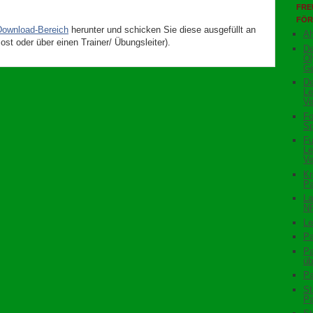
FRE
FÖR
Download-Bereich
herunter und schicken Sie diese ausgefüllt an
Ah
ost oder über einen Trainer/ Übungsleiter).
De
Ol
Ge
De
Le
Ve
Fo
Sp
Fu
Le
Ve
Kr
Pa
La
N
Le
Pa
Pa
üb
Pa
St
Pa