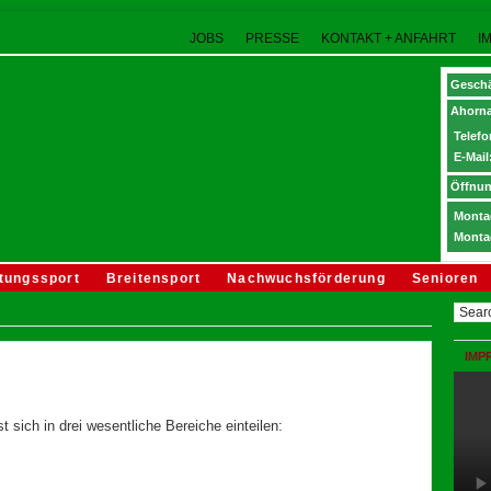
JOBS
PRESSE
KONTAKT + ANFAHRT
I
Geschä
Ahorna
Telefo
E-Mail
Öffnun
Montag
Monta
tungssport
Breitensport
Nachwuchsförderung
Senioren
IMP
t sich in drei wesentliche Bereiche einteilen: