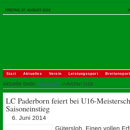
FREITAG, 07. AUGUST 2026
J
Start
Aktuelles
Verein
Leistungssport
Breitenspor
Aktuelle Seite:
Startseite
->Archiv: U16
LC Paderborn feiert bei U16-Meistersch
Saisoneinstieg
6. Juni 2014
Gütersloh. Einen vollen Er