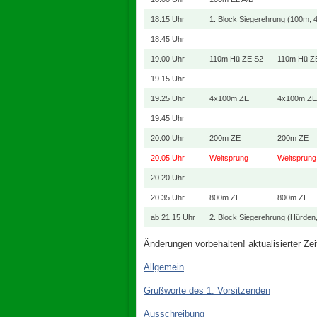
18.15 Uhr
1. Block Siegerehrung (100m,
18.45 Uhr
19.00 Uhr
110m Hü ZE S2
110m Hü Z
19.15 Uhr
19.25 Uhr
4x100m ZE
4x100m ZE
19.45 Uhr
20.00 Uhr
200m ZE
200m ZE
20.05 Uhr
Weitsprung
Weitsprung
20.20 Uhr
20.35 Uhr
800m ZE
800m ZE
ab 21.15 Uhr
2. Block Siegerehrung (Hürden
Änderungen vorbehalten! aktualisierter Zei
Allgemein
Grußworte des 1. Vorsitzenden
Ausschreibung