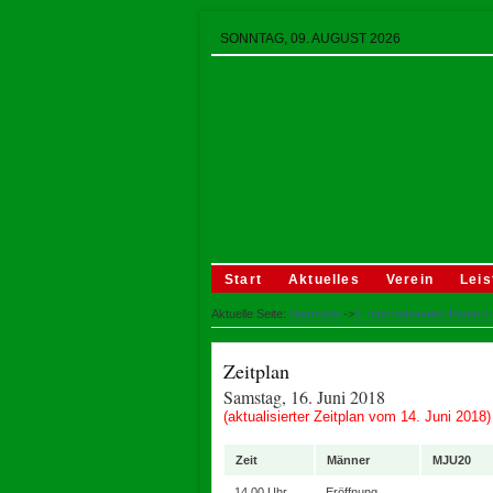
SONNTAG, 09. AUGUST 2026
Start
Aktuelles
Verein
Leis
Aktuelle Seite:
Startseite
->
1. Internationales Pader-L
Zeitplan
Samstag, 16. Juni 2018
(aktualisierter Zeitplan vom 14. Juni 2018)
Zeit
Männer
MJU20
14.00 Uhr
Eröffnung