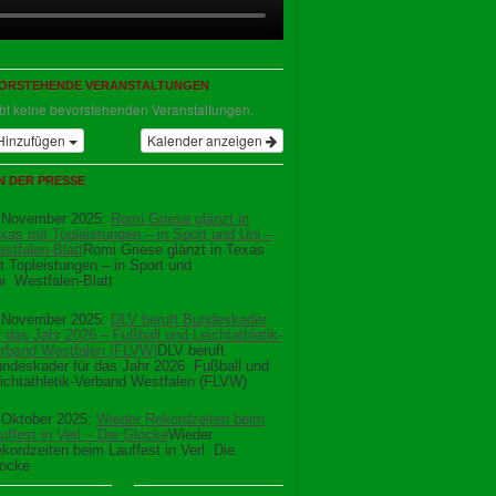
ORSTEHENDE VERANSTALTUNGEN
ibt keine bevorstehenden Veranstaltungen.
Hinzufügen
Kalender anzeigen
IN DER PRESSE
 November 2025:
Romi Griese glänzt in
xas mit Topleistungen – in Sport und Uni –
stfalen-Blatt
Romi Griese glänzt in Texas
t Topleistungen – in Sport und
i Westfalen-Blatt
 November 2025:
DLV beruft Bundeskader
r das Jahr 2026 – Fußball und Leichtathletik-
rband Westfalen (FLVW)
DLV beruft
ndeskader für das Jahr 2026 Fußball und
ichtathletik-Verband Westfalen (FLVW)
 Oktober 2025:
Wieder Rekordzeiten beim
uffest in Verl – Die Glocke
Wieder
kordzeiten beim Lauffest in Verl Die
ocke