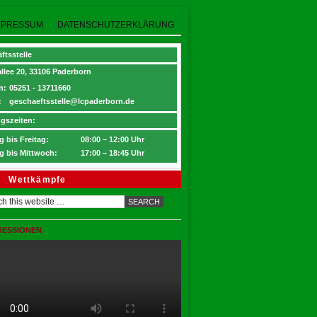
MPRESSUM
DATENSCHUTZERKLÄRUNG
ftsstelle
llee 20, 33106 Paderborn
n:
05251 - 13711660
:
geschaeftsstelle@lcpaderborn.de
gszeiten:
 bis Freitag:
08:00 – 12:00 Uhr
g bis Mittwoch:
17:00 – 18:45 Uhr
Wettkämpfe
RESSIONEN