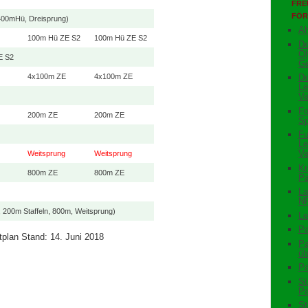
FRE
FÖR
 400mHü, Dreisprung)
Ah
100m Hü ZE S2
100m Hü ZE S2
De
Ol
E S2
Ge
4x100m ZE
4x100m ZE
De
Le
Ve
Fo
200m ZE
200m ZE
Sp
Fu
Le
Ve
Weitsprung
Weitsprung
Kr
800m ZE
800m ZE
Pa
La
N
, 200m Staffeln, 800m, Weitsprung)
Le
Pa
tplan Stand: 14. Juni 2018
Pa
üb
Pa
St
Pa
St