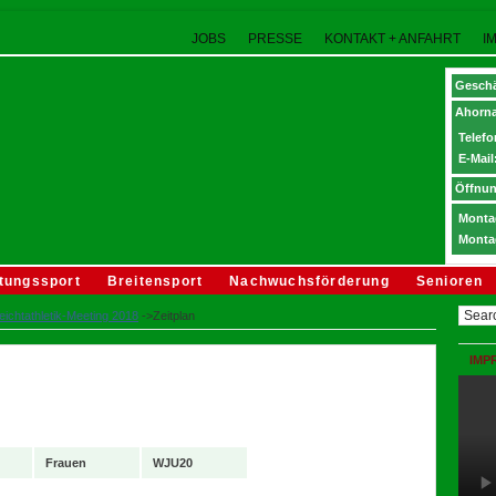
JOBS
PRESSE
KONTAKT + ANFAHRT
I
Geschä
Ahorna
Telefo
E-Mail
Öffnun
Montag
Monta
tungssport
Breitensport
Nachwuchsförderung
Senioren
eichtathletik-Meeting 2018
->Zeitplan
IMP
Frauen
WJU20