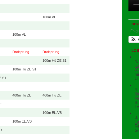
100m VL
BEV
Es g
100m VL
LC 
Dreisprung
Dreisprung
100m Hü ZE S1
4.
Te
100m Hü ZE S1
We
mi
E S1
Un
4.
fü
400m Hü ZE
400m Hü ZE
Ve
Bu
E
Le
100m EL A/B
3.
100m EL A/B
La
Re
/B
Gl