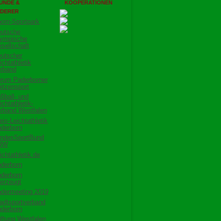
UNDE &
KOOPERATIONEN
DERER
orn-Sportpark
utsche
ympische
sellschaft
utscher
ichtathletik
rband
rum Paderborner
itzensport
ßball- und
ichtathletik-
rband Westfalen
eis-Leichtathletik
derborn
ndesSportBund
RW
ichtathletik.de
derborn
derborn
erzeugt
dermeeting 2019
adtsportverband
derborn
iftung Westfalen